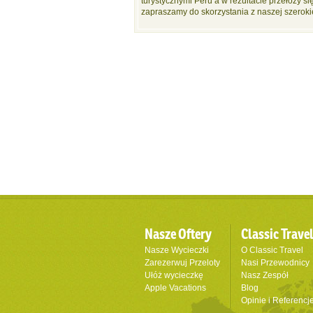
turystycznymi Peru a w rezultacie przełoży s
zapraszamy do skorzystania z naszej szerokie
Nasze Oftery
Classic Trave
Nasze Wycieczki
O Classic Travel
Zarezerwuj Przeloty
Nasi Przewodnicy
Ułóż wycieczkę
Nasz Zespół
Apple Vacations
Blog
Opinie i Referencj