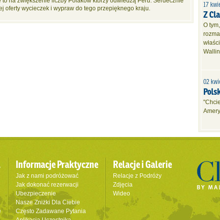
ię to na zwiększenie liczby Polaków którzy odwiedzą Peru. Serdecznie
17 kwi
j oferty wycieczek i wypraw do tego przepięknego kraju.
Z Cla
O tym,
rozma
właści
Wallin
02 kwi
Pols
"Chci
Amery
l
Informacje Praktyczne
Relacje i Galerie
Jak z nami podróżować
Relacje z Podróży
Jak dokonać rezerwacji
Zdjęcia
Ubezpieczenie
Wideo
Nasze Zniżki Dla Ciebie
e
Często Zadawane Pytania