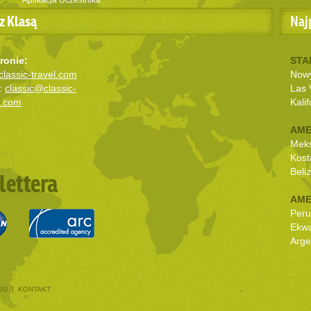
Aplikacja Uczestnika
z Klasą
Naj
ronie:
STA
lassic-travel.com
Nowy
:
classic@classic-
Las 
l.com
Kalif
AME
Mek
Kost
Beli
lettera
AME
Peru
Ekw
Arge
SU
|
KONTAKT