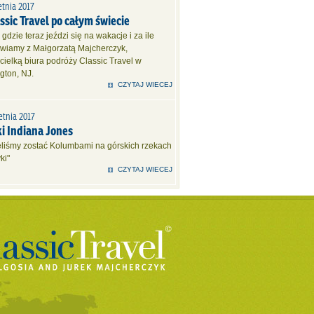
etnia 2017
ssic Travel po całym świecie
 gdzie teraz jeździ się na wakacje i za ile
wiamy z Małgorzatą Majcherczyk,
cielką biura podróży Classic Travel w
gton, NJ.
CZYTAJ WIECEJ
etnia 2017
ki Indiana Jones
eliśmy zostać Kolumbami na górskich rzekach
ki"
CZYTAJ WIECEJ