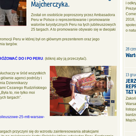
Majcherczyka.
i odk
Prezyd
Corne
Został on osobiście poproszony przez Ambasadora
2018,
Peru w Polsce o reprezentowanie i promowanie
walorów turystycznych Peru na tych jubileuszowych
społe
25 targach. A to promowanie obywało się w dwojaki
o nat
promocji Peru w której był on głównym prezenterem oraz jego
nia targów.
28 cze
Wart
RÓŻOWAĆ DO I PO PERU
. (kliknij aby ją przeczytać).
 słuchaczy w śród wszystkich
13 gru
 głównie agenci podróży i
JER
enia Dziennikarzy
REP
wami Cezarego Rudzińskiego
T&T
yła to, nie tylko moi
ych targach”.
Zakoń
Warsaw
listo
:
bardzo
jubileuszowe-25-mtt-warsaw-
Majch
targach przyczyni się do wzrostu zainteresowania atrakcjami