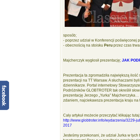
sposób;
- poprzez udział w Konferencji poświęconej 
- obecnością na stoisku
Peru
przez czas trwa
Majcherczyk wygłosił prezentację;
JAK POD
Prezentacja ta zgromadziła największą ilość
prezentacji na TT Warsaw. A słuchaczami byli
dziennikarze. Portal internetowy Stowarzysz
Podróżników GLOBTROTER tak określił sło
prezentację Jerzego „Yurka” Majcherczyka… „B
zdaniem, najciekawsza prezentacja kraju na t
Cały artykuł możecie przeczytać klikając tutaj
http://www.globtroter.info/wydarzenia/3229-
2017
Jesteśmy przekonani, że udział Jurka w tych 