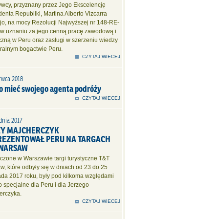
rywcy, przyznany przez Jego Ekscelencję
enta Republiki, Martina Alberto Vizcarra
jo, na mocy Rezolucji Najwyższej nr 148-RE-
 w uznaniu za jego cenną pracę zawodową i
czną w Peru oraz zasługi w szerzeniu wiedzy
uralnym bogactwie Peru.
CZYTAJ WIECEJ
rwca 2018
o mieć swojego agenta podróży
CZYTAJ WIECEJ
dnia 2017
ZY MAJCHERCZYK
REZENTOWAŁ PERU NA TARGACH
 WARSAW
czone w Warszawie targi turystyczne T&T
, które odbyły się w dniach od 23 do 25
pada 2017 roku, były pod kilkoma względami
 specjalne dla Peru i dla Jerzego
erczyka.
CZYTAJ WIECEJ