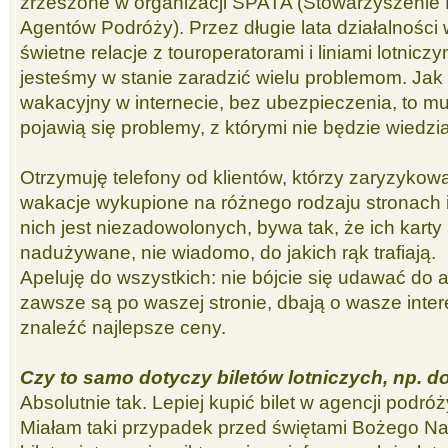
zrzeszone w organizacji SPATA (Stowarzyszenie
Agentów Podróży). Przez długie lata działalnośc
świetne relacje z touroperatorami i liniami lotnicz
jesteśmy w stanie zaradzić wielu problemom. Jak 
wakacyjny w internecie, bez ubezpieczenia, to mus
pojawią się problemy, z którymi nie będzie wiedzia
Otrzymuję telefony od klientów, którzy zaryzykowal
wakacje wykupione na różnego rodzaju stronach i
nich jest niezadowolonych, bywa tak, że ich kart
nadużywane, nie wiadomo, do jakich rąk trafiają.
Apeluję do wszystkich: nie bójcie się udawać do 
zawsze są po waszej stronie, dbają o wasze intere
znaleźć najlepsze ceny.
Czy to samo dotyczy biletów lotniczych, np. d
Absolutnie tak. Lepiej kupić bilet w agencji podróży
Miałam taki przypadek przed świętami Bożego Na