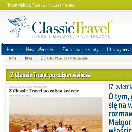
Travel with us, Travel with class
since 1985
Home
Nasze Wycieczki
Zarezerwuj przeloty
Ułóż wycieczk
Home
>
Blog
>
Z Classic Travel po całym świecie
Z Classic Travel po całym świecie
17 kwietni
O tym, 
się na w
rozmaw
Małgor
właścic