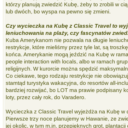
którzy planują zwiedzić Kubę, żeby to zrobili w c
lub dwóch, bo wyspa na pewno się zmieni.
Czy wycieczka na Kubę z Classic Travel to wy
leniuchowania na plaży, czy fascynatów zwied
Kuba Amerykanom nie pozwala na długie leniucho
restrykcje, które mieliśmy przez tyle lat, są troszk
końca. Amerykanie mogą jeździć na Kubę w ramac
people interaction with locals, albo w ramach gru
religijnych. W kurorcie można spędzić maksymalnie
Co ciekawe, tego rodzaju restrykcje nie obowiązuj
stamtąd turystyka wakacyjna, do resortów all-inclu
bardziej rozwijać, bo LOT ma prawie podpisany k
loty, przez cały rok, do Varadero.
Wycieczka z Classic Travel wyjeżdża na Kubę w 
Pierwsze trzy noce planujemy w Hawanie, ze zwie
jej okolic, w tym m.in. przepięknych grot, plantacj