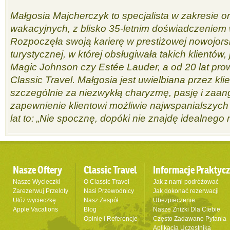
Małgosia Majcherczyk to specjalista w zakresie 
wakacyjnych, z blisko 35-letnim doświadczeniem 
Rozpoczęła swoją karierę w prestiżowej nowojorsk
turystycznej, w której obsługiwała takich klientów,
Magic Johnson czy Estée Lauder, a od 20 lat pr
Classic Travel. Małgosia jest uwielbiana przez kl
szczególnie za niezwykłą charyzmę, pasję i zaa
zapewnienie klientowi możliwie najwspanialszych 
lat to: „Nie spocznę, dopóki nie znajdę idealnego m
Nasze Oftery
Classic Travel
Informacje Praktyc
Nasze Wycieczki
O Classic Travel
Jak z nami podróżować
Zarezerwuj Przeloty
Nasi Przewodnicy
Jak dokonać rezerwacji
Ułóż wycieczkę
Nasz Zespół
Ubezpieczenie
Apple Vacations
Blog
Nasze Zniżki Dla Ciebie
Opinie i Referencje
Często Zadawane Pytania
Aplikacja Uczestnika