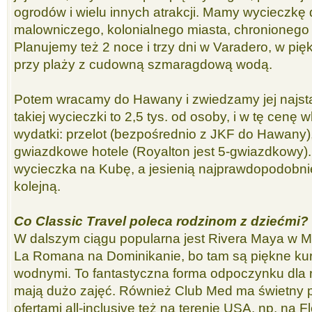
ogrodów i wielu innych atrakcji. Mamy wycieczkę 
malowniczego, kolonialnego miasta, chronioneg
Planujemy też 2 noce i trzy dni w Varadero, w pi
przy plaży z cudowną szmaragdową wodą.
Potem wracamy do Hawany i zwiedzamy jej najsta
takiej wycieczki to 2,5 tys. od osoby, i w tę cenę 
wydatki: przelot (bezpośrednio z JKF do Hawany), 
gwiazdkowe hotele (Royalton jest 5-gwiazdkowy). 
wycieczka na Kubę, a jesienią najprawdopodobni
kolejną.
Co Classic Travel poleca rodzinom z dziećmi?
W dalszym ciągu popularna jest Rivera Maya w M
La Romana na Dominikanie, bo tam są piękne kur
wodnymi. To fantastyczna forma odpoczynku dla r
mają dużo zajęć. Również Club Med ma świetny pr
ofertami all-inclusive też na terenie USA, np. na F