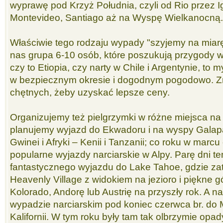
wyprawę pod Krzyż Południa, czyli od Rio przez I
Montevideo, Santiago aż na Wyspę Wielkanocną.
Właściwie tego rodzaju wypady "szyjemy na miarę"
nas grupa 6-10 osób, które poszukują przygody 
czy to Etiopia, czy narty w Chile i Argentynie, to
w bezpiecznym okresie i dogodnym pogodowo. Zn
chętnych, żeby uzyskać lepsze ceny.
Organizujemy też pielgrzymki w różne miejsca na 
planujemy wyjazd do Ekwadoru i na wyspy Galap
Gwinei i Afryki – Kenii i Tanzanii; co roku w marc
popularne wyjazdy narciarskie w Alpy. Parę dni t
fantastycznego wyjazdu do Lake Tahoe, gdzie za
Heavenly Village z widokiem na jezioro i piękne 
Kolorado, Andorę lub Austrię na przyszły rok. A n
wypadzie narciarskim pod koniec czerwca br. d
Kalifornii. W tym roku były tam tak olbrzymie opa