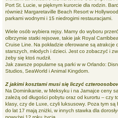
Port St. Lucie, w pięknym kurorcie dla rodzin. Bar
również Margaretaville Beach Resort w Hollywood 
parkami wodnymi i 15 niedrogimi restauracjami.
Wiele osób wybiera rejsy. Mamy do wyboru prze
olbrzymie statki rejsowe, takie jak Royal Carribb
Cruise Line. Na pokładzie oferowane są atrakcje 
starszych, młodych i dzieci. Jest co zobaczyć i z
żeby się ktoś nudził.
Jak zawsze popularne są parki w w Orlando: Disn
Studios, SeaWorld i Animal Kingdom.
Z jakimi kosztami musi się liczyć czteroosobo
Na Dominikanie, w Meksyku i na Jamajce ceny są 
zależą od długości pobytu oraz od kurortu – czy t
klasy, czy de Luxe, czyli luksusowy. Poza tym są h
do lat 17 mają zniżki, w innych stawka dla dorosł
powyżej 12 roku życia.