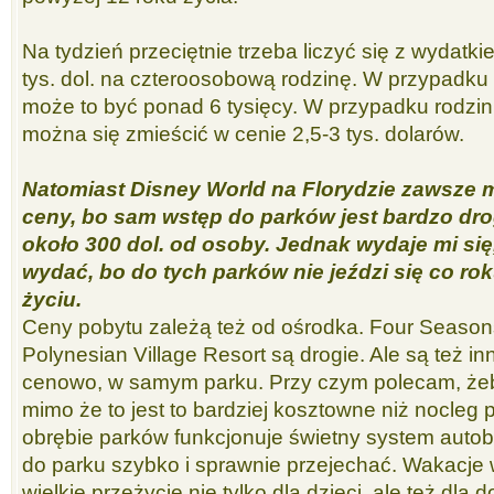
Na tydzień przeciętnie trzeba liczyć się z wydatk
tys. dol. na czteroosobową rodzinę. W przypadku
może to być ponad 6 tysięcy. W przypadku rodzi
można się zmieścić w cenie 2,5-3 tys. dolarów.
Natomiast Disney World na Florydzie zawsze
ceny, bo sam wstęp do parków jest bardzo drog
około 300 dol. od osoby. Jednak wydaje mi się,
wydać, bo do tych parków nie jeździ się co rok
życiu.
Ceny pobytu zależą też od ośrodka. Four Seasons
Polynesian Village Resort są drogie. Ale są też in
cenowo, w samym parku. Przy czym polecam, że
mimo że to jest to bardziej kosztowne niż nocleg
obrębie parków funkcjonuje świetny system auto
do parku szybko i sprawnie przejechać. Wakacje 
wielkie przeżycie nie tylko dla dzieci, ale też dla d