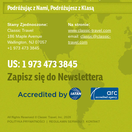
Podróżując z Nami, Podróżujesz z Klasą
Stany Zjednoczone:
Na stronie:
Classic Travel
www.classic-travel.com
186 Maple Avenue
email:
classic@classic-
Wallington, NJ 07057
travel.com
+1 973 473 3845
US: 1 973 473 3845
Zapisz się do Newslettera
All Rights Reserved © Classic Travel, Inc. 2026
POLITYKA PRYWATNOŚCI
|
REGULAMIN SERWISU
|
KONTAKT