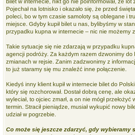
bilet w internecie, nikt go nie poinformował, że lot
Pojechał na lotnisko i okazało się, że przed święta
poleci, bo w tym czasie samoloty są oblegane i t
miejsce. Gdyby kupił bilet u nas, bylibyśmy w st
przypadku kupna w internecie – nic nie możemy z
Takie sytuacje się nie zdarzają w przypadku kupna
agencji podróży. Za każdym razem dzwonimy do kl
zmianach w rejsie. Zanim zadzwonimy z informac
to już staramy się mu znaleźć inne połączenie.
Kiedyś inny klient kupił w internecie bilet do Polski
który się rozchorował. Dostał dobrą cenę, ale oka
wyleciał, to ojciec zmarł, a on nie mógł przełożyć
termin. Stracił pieniądze, musiał wykupić nowy bi
udział w pogrzebie.
Co może się jeszcze zdarzyć, gdy wybieramy s